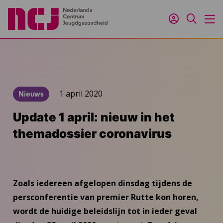
Inloggen
Zoeken
M
1 april 2020
Nieuws
Update 1 april: nieuw in het
themadossier coronavirus
Zoals iedereen afgelopen dinsdag tijdens de
persconferentie van premier Rutte kon horen,
wordt de huidige beleidslijn tot in ieder geval