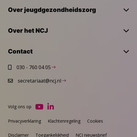
Over jeugdgezondheidszorg
Over het NCJ
Contact
030 - 760 04 05
secretariaat@ncj.nl
Volg ons op
Ga
Ga
naar
naar
Privacyverklaring
Klachtenregeling
Cookies
YouTube
LinkedIn
Disclaimer
Toegankelijkheid
NCJ nieuwsbrief