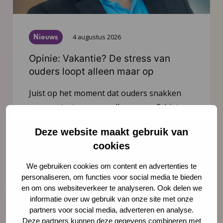
Nieuws
4 augustus 2026
Opinie: Vakantie? De stress van
ouders loopt alleen maar op
Juist op het moment dat ouders snakken
naar rust, staan ze er alleen voor. Schiet
hen te hulp, noteert Igor Ivakic, directeur-
Deze website maakt gebruik van
bestuurder van het Nederlands Centrum
cookies
Jeugdgezondheid.
We gebruiken cookies om content en advertenties te
Lees meer
personaliseren, om functies voor social media te bieden
en om ons websiteverkeer te analyseren. Ook delen we
informatie over uw gebruik van onze site met onze
partners voor social media, adverteren en analyse.
Deze partners kunnen deze gegevens combineren met