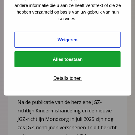
andere informatie die u aan ze heeft verstrekt of die ze
hebben verzameld op basis van uw gebruik van hun
services.
Weigeren
Alles toestaan
Nieuws
21 juli 2026
Vernieuwing JGZ-richtlijnen 2023–
Details tonen
2026: 8 nieuwe en herziene
richtlijnen gepubliceerd
Na de publicatie van de herziene JGZ-
richtlijn Kindermishandeling en de nieuwe
JGZ-richtlijn Mondzorg in juli 2025 zijn nog
zes JGZ-richtlijnen verschenen. In dit bericht