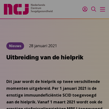
Inloggen
Zoeken
M
28 januari 2021
Nieuws
Uitbreiding van de hielprik
Dit jaar wordt de hielprik op twee verschillende
momenten uitgebreid. Per 1 januari 2021 is de
ernstige immuundeficiëntie SCID toegevoegd
aan de hielprik. Vanaf 1 maart 2021 wordt ook de
ernstige stofwisselingziekten MPS I toegevoegd