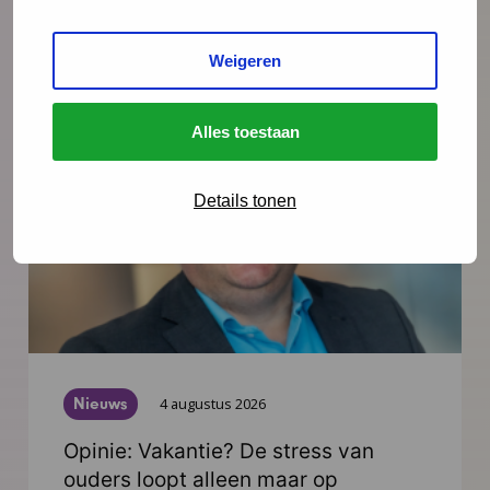
Weigeren
Meer nieuws
Alles toestaan
Details tonen
Nieuws
4 augustus 2026
Opinie: Vakantie? De stress van
ouders loopt alleen maar op