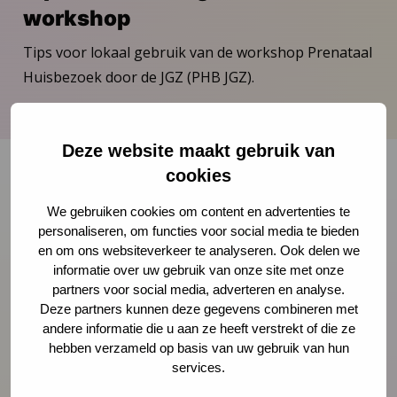
workshop
Tips voor lokaal gebruik van de workshop Prenataal
Huisbezoek door de JGZ (PHB JGZ).
Download publicatie
Deze website maakt gebruik van
cookies
Onze nieuwsbrief ontvangen?
We gebruiken cookies om content en advertenties te
personaliseren, om functies voor social media te bieden
en om ons websiteverkeer te analyseren. Ook delen we
Schrijf je in
informatie over uw gebruik van onze site met onze
partners voor social media, adverteren en analyse.
Deze partners kunnen deze gegevens combineren met
andere informatie die u aan ze heeft verstrekt of die ze
hebben verzameld op basis van uw gebruik van hun
Preventie
services.