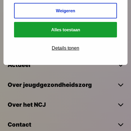
Interventies
Weigeren
Onderzoek
Alles toestaan
Vakmanschap
Details tonen
Actueel
Over jeugdgezondheidszorg
Over het NCJ
Contact