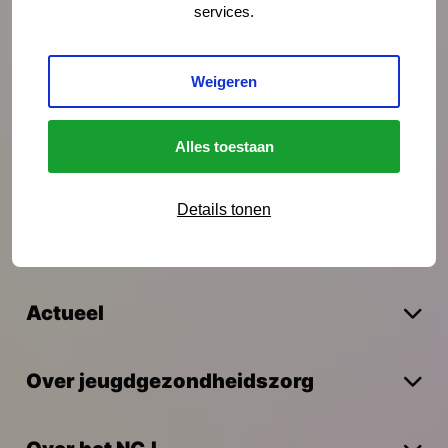
services.
Preventie
Weigeren
Interventies
Alles toestaan
Onderzoek
Details tonen
Vakmanschap
Actueel
Over jeugdgezondheidszorg