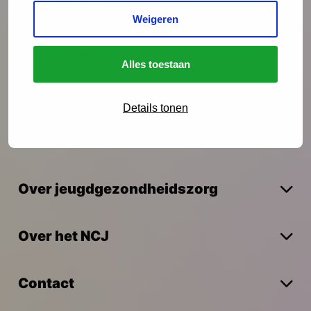
Weigeren
Onderzoek
Alles toestaan
Vakmanschap
Details tonen
Actueel
Over jeugdgezondheidszorg
Over het NCJ
Contact