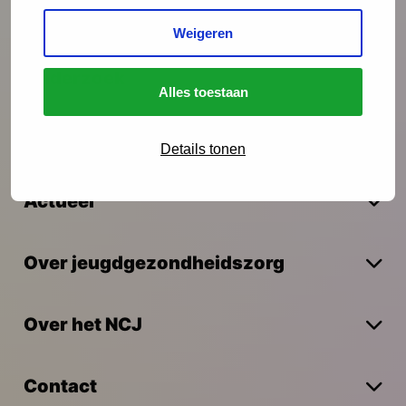
Interventies
Weigeren
Onderzoek
Alles toestaan
Vakmanschap
Details tonen
Actueel
Over jeugdgezondheidszorg
Over het NCJ
Contact