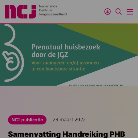
Inloggen
Zoeken
M
23 maart 2022
NCJ publicatie
Samenvatting Handreiking PHB