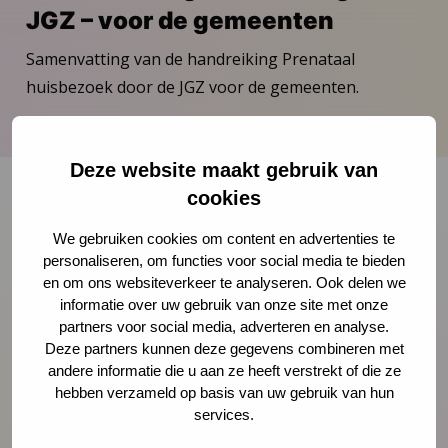
JGZ – voor de gemeenten
Samenvatting van de handreiking Prenataal
huisbezoek door de JGZ voor de gemeenten.
Download publicatie
Deze website maakt gebruik van
cookies
Onze nieuwsbrief ontvangen?
We gebruiken cookies om content en advertenties te
personaliseren, om functies voor social media te bieden
en om ons websiteverkeer te analyseren. Ook delen we
Schrijf je in
informatie over uw gebruik van onze site met onze
partners voor social media, adverteren en analyse.
Deze partners kunnen deze gegevens combineren met
andere informatie die u aan ze heeft verstrekt of die ze
hebben verzameld op basis van uw gebruik van hun
Preventie
services.