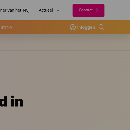
ner van het NCJ
Actueel
Contact
iratie
Inloggen
Zoeken
d in