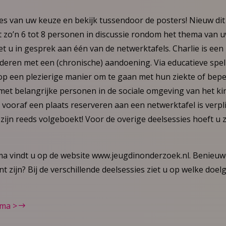
sies van uw keuze en bekijk tussendoor de posters! Nieuw dit 
t zo’n 6 tot 8 personen in discussie rondom het thema van 
t u in gesprek aan één van de netwerktafels. Charlie is een
deren met een (chronische) aandoening. Via educatieve spel
p een plezierige manier om te gaan met hun ziekte of bepe
t belangrijke personen in de sociale omgeving van het ki
: vooraf een plaats reserveren aan een netwerktafel is verplic
zijn reeds volgeboekt! Voor de overige deelsessies hoeft u z
a vindt u op de website www.jeugdinonderzoek.nl. Benieu
nt zijn? Bij de verschillende deelsessies ziet u op welke doel
mma >