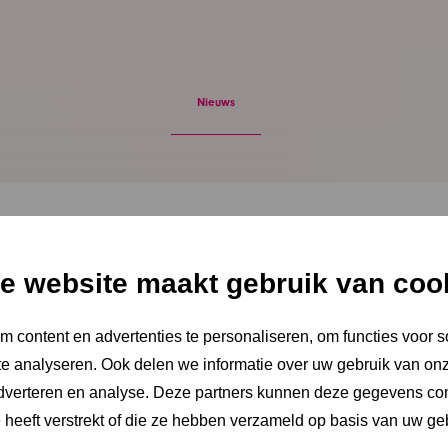
Nieuws
stus 2026
Vakantie? De stress van
e website maakt gebruik van coo
oopt alleen maar op
 content en advertenties te personaliseren, om functies voor s
e analyseren. Ook delen we informatie over uw gebruik van onz
ent dat ouders snakken naar rust, staan ze
adverteren en analyse. Deze partners kunnen deze gegevens c
hiet hen te hulp, noteert Igor Ivakic,
e heeft verstrekt of die ze hebben verzameld op basis van uw ge
urder van het Nederlands Centrum