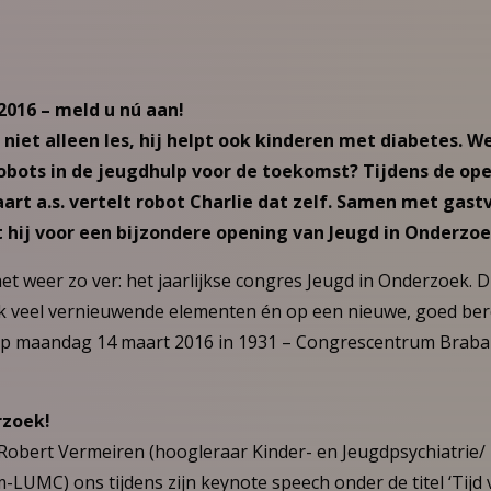
016 – meld u nú aan!
 niet alleen les, hij helpt ook kinderen met diabetes. 
robots in de jeugdhulp voor de toekomst? Tijdens de ope
rt a.s. vertelt robot Charlie dat zelf. Samen met ga
hij voor een bijzondere opening van Jeugd in Onderzoe
et weer zo ver: het jaarlijkse congres Jeugd in Onderzoek. D
 veel vernieuwende elementen én op een nieuwe, goed berei
p maandag 14 maart 2016 in 1931 – Congrescentrum Braban
rzoek!
Robert Vermeiren (hoogleraar Kinder- en Jeugdpsychiatrie/ 
LUMC) ons tijdens zijn keynote speech onder de titel ‘Tijd 