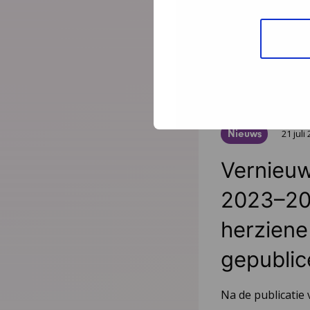
Jeugdgezondheid
Lees meer
Nieuws
21 juli
Vernieuw
2023–20
herziene 
gepublic
Na de publicatie 