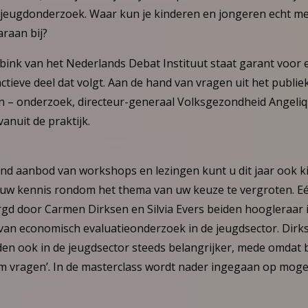
 jeugdonderzoek. Waar kun je kinderen en jongeren echt m
raan bij?
ink van het Nederlands Debat Instituut staat garant voor 
actieve deel dat volgt. Aan de hand van vragen uit het publie
 – onderzoek, directeur-generaal Volksgezondheid Angeliq
anuit de praktijk.
d aanbod van workshops en lezingen kunt u dit jaar ook ki
uw kennis rondom het thema van uw keuze te vergroten. E
rgd door Carmen Dirksen en Silvia Evers beiden hoogleraar i
 van economisch evaluatieonderzoek in de jeugdsector. Dirk
den ook in de jeugdsector steeds belangrijker, mede omdat
m vragen’. In de masterclass wordt nader ingegaan op moge