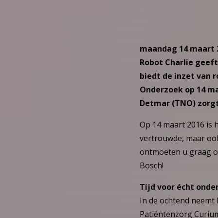
maandag 14 maart 2
Robot Charlie geeft
biedt de inzet van 
Onderzoek op 14 maa
Detmar (TNO) zorgt 
Op 14 maart 2016 is h
vertrouwde, maar ook
ontmoeten u graag o
Bosch!
Tijd voor écht onde
In de ochtend neemt 
Patiëntenzorg Curium-