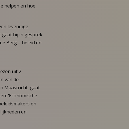
ee helpen en hoe
een levendige
k gaat hij in gesprek
ue Berg – beleid en
ezen uit 2
én van de
n Maastricht, gaat
sen: ‘Economische
 beleidsmakers en
lijkheden en