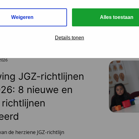
.
Weigeren
Alles toestaan
Details tonen
 2026
ing JGZ-richtlijnen
26: 8 nieuwe en
richtlijnen
eerd
van de herziene JGZ-richtlijn