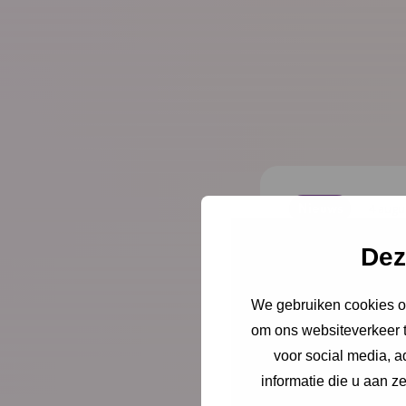
Nieuws
4 augu
Opinie: 
Dez
ouders l
We gebruiken cookies om
om ons websiteverkeer t
Juist op het mom
voor social media, 
er alleen voor. Sc
informatie die u aan z
directeur-bestu