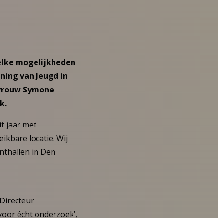
Welke mogelijkheden
ning van Jeugd in
stvrouw Symone
k.
it jaar met
kbare locatie. Wij
thallen in Den
Directeur
voor écht onderzoek’,