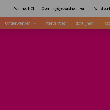
Over het NCJ
Over jeugdgezondheidszorg
Word part
Onderwerpen
Interventies
Richtlijnen
Insp
)
ijnontwikkelaars
MW)