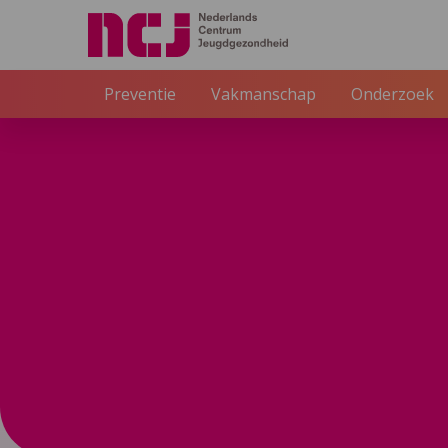
Externe link
Preventie
Vakmanschap
Onderzoek
NCJ
Inspiratie
Richtlijnontwikkelaars (ZonMW
11 juli 2023
Richtl
(Zon