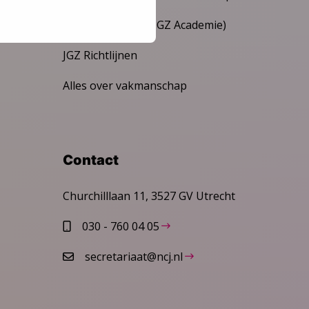
Expertisepakket (JGZ Academie)
JGZ Richtlijnen
Alles over vakmanschap
Contact
Churchilllaan 11, 3527 GV Utrecht
030 - 760 04 05
secretariaat@ncj.nl