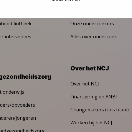
De JGZ en onderzoek
ntiebibliotheek
Onze onderzoekers
er interventies
Alles over onderzoek
Over het NCJ
gezondheidszorg
Over het NCJ
t onderwijs
Financiering en ANBI
ders/opvoeders
Changemakers (ons team)
nderen/jongeren
Werken bij het NCJ
ugdgezondheidszorg