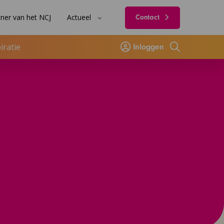
ner van het NCJ
Actueel
Contact
iratie
Inloggen
Zoeken