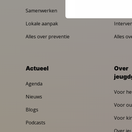
Samenwerken
MAZL
Lokale aanpak
Interve
Alles over preventie
Alles ov
Actueel
Over
jeugd
Agenda
Voor he
Nieuws
Voor ou
Blogs
Voor ki
Podcasts
Over je