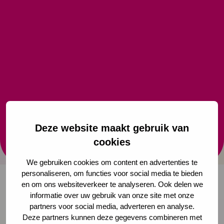
De JGZ heeft een belangrijke rol bij het vroegtijdig
opsporen van aandoeningen die invloed kunnen
hebben op de lengtegroei. De richtlijn geeft
aanbevelingen over het meten en monitoren van de
lengtegroei, oorzaken en signalen van een
afwijkende lengtegroei en begeleiding door de JGZ.
Deze website maakt gebruik van
Bekijk de richtlijn
cookies
We gebruiken cookies om content en advertenties te
personaliseren, om functies voor social media te bieden
en om ons websiteverkeer te analyseren. Ook delen we
informatie over uw gebruik van onze site met onze
Onze nieuwsbrief ontvangen?
partners voor social media, adverteren en analyse.
Deze partners kunnen deze gegevens combineren met