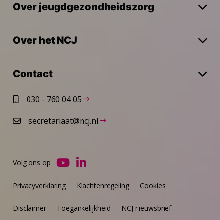
Over jeugdgezondheidszorg
Over het NCJ
Contact
030 - 760 04 05
secretariaat@ncj.nl
Volg ons op
Ga
Ga
naar
naar
Privacyverklaring
Klachtenregeling
Cookies
YouTube
LinkedIn
Disclaimer
Toegankelijkheid
NCJ nieuwsbrief