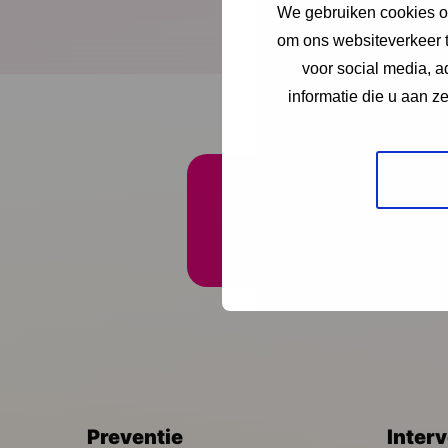
ontvangen van feedbac
We gebruiken cookies om
om ons websiteverkeer t
Download publicatie
voor social media, 
informatie die u aan z
Onze nieuwsbrief ontva
Preventie
Inter