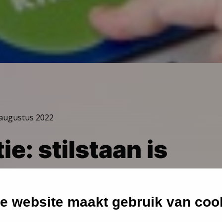
 augustus 2022
ie: stilstaan is
tgaan
e website maakt gebruik van coo
 creatieve en energieke manier aan de slag te gaan met h