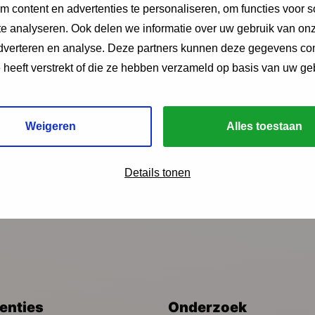
k en het inrichten van een veilige omgeving voor intervisie
 content en advertenties te personaliseren, om functies voor s
e analyseren. Ook delen we informatie over uw gebruik van onz
adverteren en analyse. Deze partners kunnen deze gegevens c
e heeft verstrekt of die ze hebben verzameld op basis van uw ge
Weigeren
Alles toestaan
ngen?
Details tonen
venties
Onderzoek