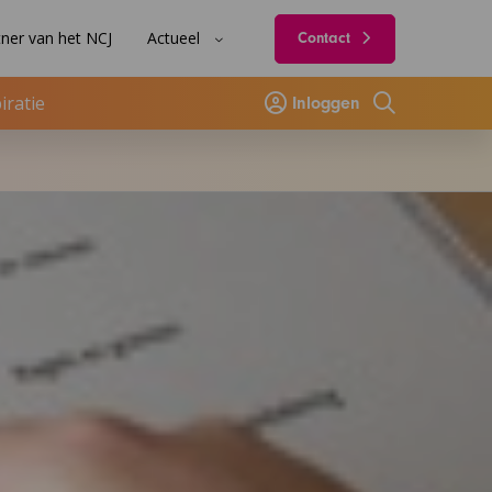
ner van het NCJ
Actueel
Contact
iratie
Inloggen
Zoeken