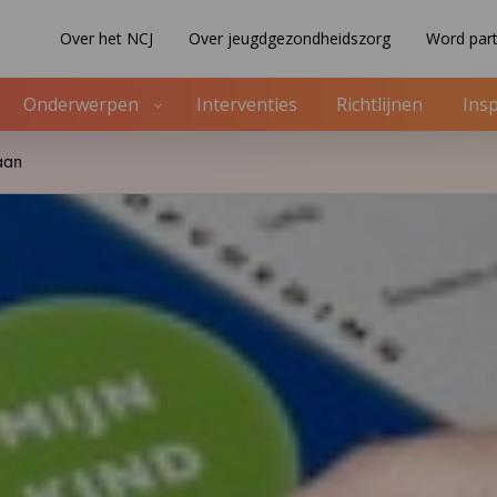
Over het NCJ
Over jeugdgezondheidszorg
Word part
Onderwerpen
Interventies
Richtlijnen
Insp
gaan