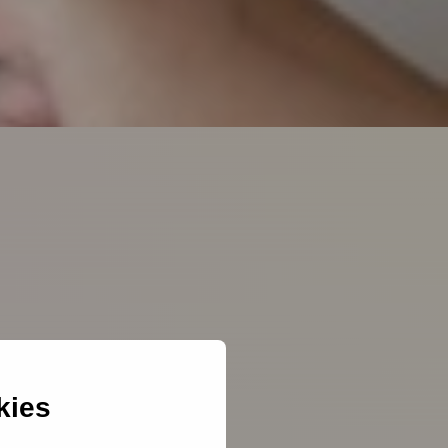
kies
et geven en