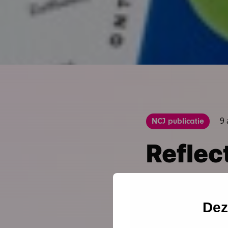
9
NCJ publicatie
Reflect
voorui
Dez
Handvatten om op een