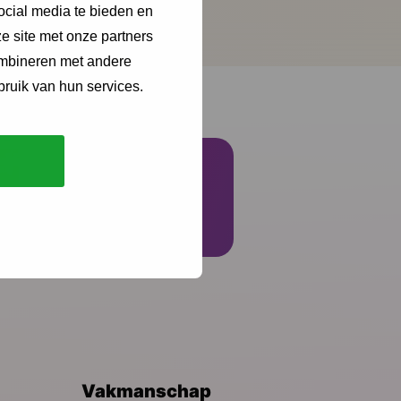
 in de zorg.
ocial media te bieden en
e site met onze partners
ombineren met andere
bruik van hun services.
Schrijf je in
Vakmanschap