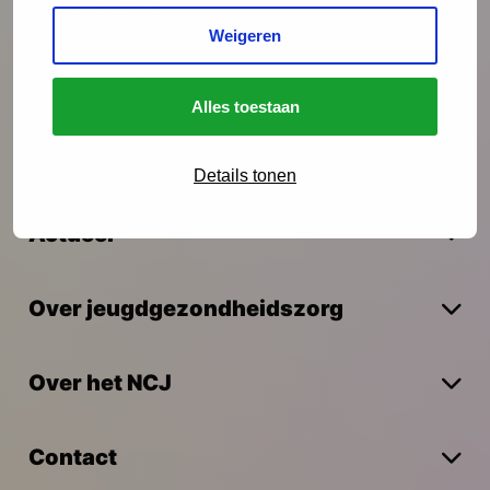
Interventies
Weigeren
Onderzoek
Alles toestaan
Vakmanschap
Details tonen
Actueel
Over jeugdgezondheidszorg
Over het NCJ
Contact