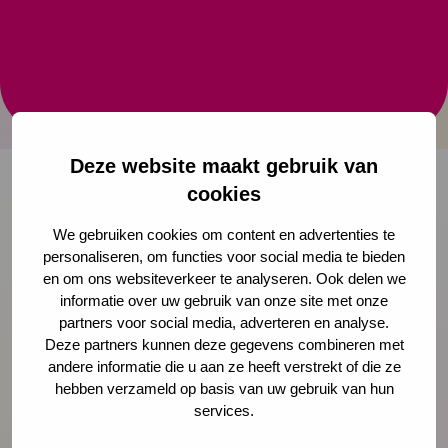
HEMA Foundation voor
inclusieve samenleving
Prinses Laurentien lanceert HEMA Foundation voor
inclusieve samenleving
Deze website maakt gebruik van
cookies
Onze nieuwsbrief ontvangen?
We gebruiken cookies om content en advertenties te
personaliseren, om functies voor social media te bieden
en om ons websiteverkeer te analyseren. Ook delen we
Schrijf je in
informatie over uw gebruik van onze site met onze
partners voor social media, adverteren en analyse.
Deze partners kunnen deze gegevens combineren met
andere informatie die u aan ze heeft verstrekt of die ze
Preventie
hebben verzameld op basis van uw gebruik van hun
services.