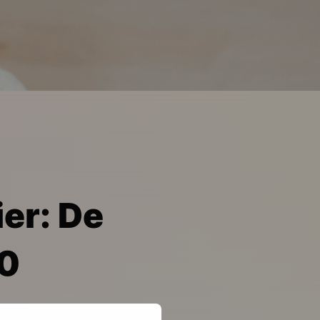
ier: De
00