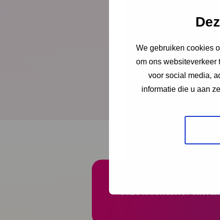
Dez
Download publicatie
We gebruiken cookies om
om ons websiteverkeer t
Bekijk de presentati
voor social media, 
dagen op het verdere
informatie die u aan z
Onze nieuwsbrief ontva