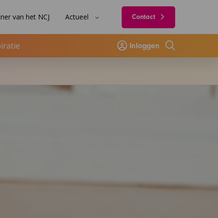
ner van het NCJ
Actueel
Contact
iratie
Inloggen
Zoeken