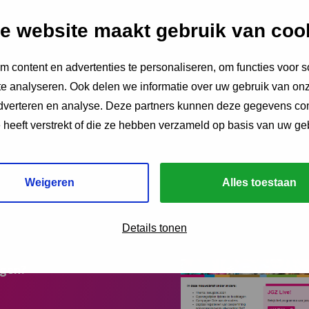
e website maakt gebruik van coo
 content en advertenties te personaliseren, om functies voor s
e analyseren. Ook delen we informatie over uw gebruik van onz
e van het Innovatieatelier van november 2020 over de impact
adverteren en analyse. Deze partners kunnen deze gegevens c
 leven. In dit document maak je kennis met de zes ouderse
e heeft verstrekt of die ze hebben verzameld op basis van uw ge
Weigeren
Alles toestaan
Details tonen
ngen?