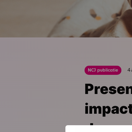
4
NCJ publicatie
Presen
impact
dagen