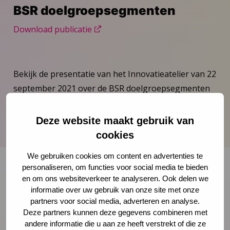
BSR doelgroepsegmenten
Download publicatie
Bekijk de presentatie van het Innovatieatelier van 22
september 2021 over de BSR doelgroepsegmenten
van De Gezonde Generatie. Ook is er aandacht voor
de campagne ‘Ode aan ouders’.
Deze website maakt gebruik van
cookies
We gebruiken cookies om content en advertenties te
personaliseren, om functies voor social media te bieden
en om ons websiteverkeer te analyseren. Ook delen we
Onze nieuwsbrief ontvangen?
informatie over uw gebruik van onze site met onze
partners voor social media, adverteren en analyse.
Deze partners kunnen deze gegevens combineren met
Schrijf je in
andere informatie die u aan ze heeft verstrekt of die ze