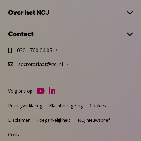
Over het NCJ
Contact
030 - 760 04 05
secretariaat@ncj.nl
Volg ons op
Ga
Ga
naar
naar
Privacyverklaring
Klachtenregeling
Cookies
YouTube
LinkedIn
Disclaimer
Toegankelijkheid
NCJ nieuwsbrief
Contact