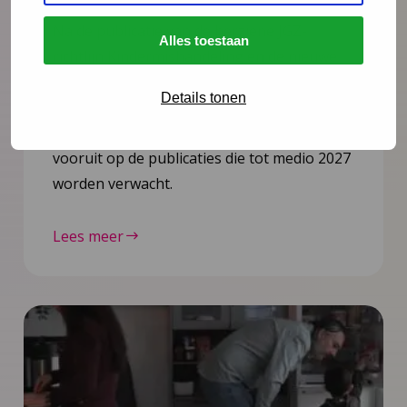
Na de publicatie van de herziene JGZ-
Alles toestaan
richtlijn Kindermishandeling en de nieuwe
JGZ-richtlijn Mondzorg in juli 2025 zijn nog
Details tonen
zes JGZ-richtlijnen verschenen. In dit bericht
zetten we ze op een rij en blikken we
vooruit op de publicaties die tot medio 2027
worden verwacht.
Lees meer