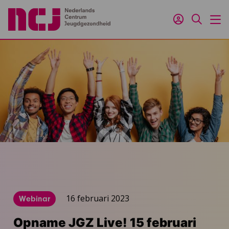
Inloggen
Zoeken
M
16 februari 2023
Webinar
Opname JGZ Live! 15 februari