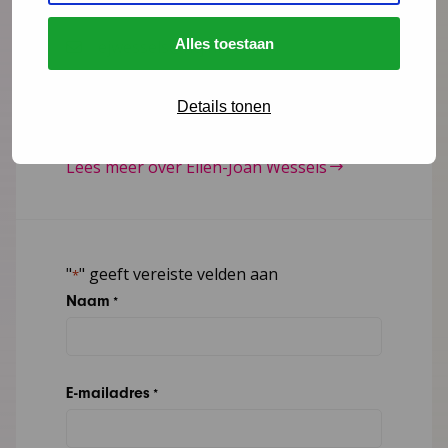
Alles toestaan
ejwessels@ncj.nl
06 - 13 27 67 62
Details tonen
LinkedIn
Lees meer over Ellen-Joan Wessels
"
" geeft vereiste velden aan
*
Naam
*
E-mailadres
*