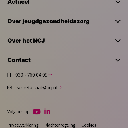
Actueel
Over jeugdgezondheidszorg
Over het NCJ
Contact
030 - 760 04 05
secretariaat@ncj.nl
Volg ons op
Ga
Ga
naar
naar
Privacyverklaring
Klachtenregeling
Cookies