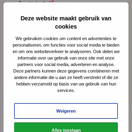
LinkedIn
Deze website maakt gebruik van
Lees meer over Ellen-Joan Wessels
cookies
We gebruiken cookies om content en advertenties te
personaliseren, om functies voor social media te bieden
"
" geeft vereiste velden aan
en om ons websiteverkeer te analyseren. Ook delen we
*
informatie over uw gebruik van onze site met onze
Naam
*
partners voor social media, adverteren en analyse.
Deze partners kunnen deze gegevens combineren met
andere informatie die u aan ze heeft verstrekt of die ze
hebben verzameld op basis van uw gebruik van hun
E-mailadres
*
services.
Weigeren
Organisatie
Alles toestaan