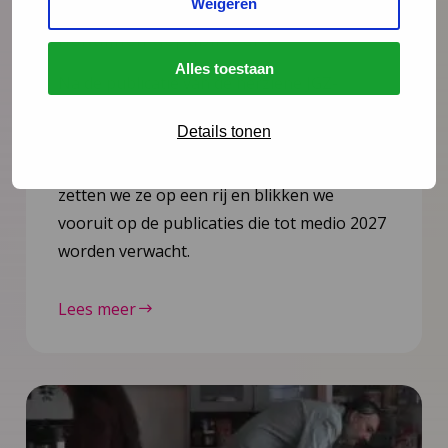
Weigeren
2026: 8 nieuwe en herziene
richtlijnen gepubliceerd
Alles toestaan
Na de publicatie van de herziene JGZ-
richtlijn Kindermishandeling en de nieuwe
Details tonen
JGZ-richtlijn Mondzorg in juli 2025 zijn nog
zes JGZ-richtlijnen verschenen. In dit bericht
zetten we ze op een rij en blikken we
vooruit op de publicaties die tot medio 2027
worden verwacht.
Lees meer