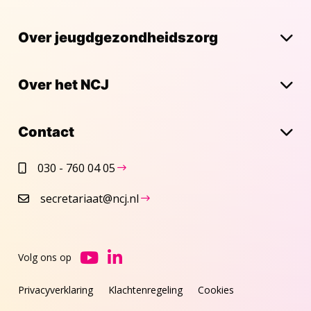
Over jeugdgezondheidszorg
Over het NCJ
Contact
030 - 760 04 05
secretariaat@ncj.nl
Volg ons op
Ga
Ga
naar
naar
Privacyverklaring
Klachtenregeling
Cookies
YouTube
LinkedIn