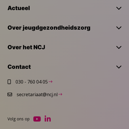
Actueel
Over jeugdgezondheidszorg
Over het NCJ
Contact
030 - 760 04 05
secretariaat@ncj.nl
Volg ons op
Ga
Ga
naar
naar