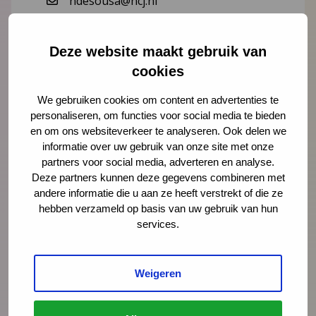
ndesousa@ncj.nl
06 - 39 54 23 13
Deze website maakt gebruik van
Lees meer over Nathalie de Sousa
cookies
We gebruiken cookies om content en advertenties te
personaliseren, om functies voor social media te bieden
en om ons websiteverkeer te analyseren. Ook delen we
"
" geeft vereiste velden aan
*
informatie over uw gebruik van onze site met onze
Naam
*
partners voor social media, adverteren en analyse.
Deze partners kunnen deze gegevens combineren met
andere informatie die u aan ze heeft verstrekt of die ze
hebben verzameld op basis van uw gebruik van hun
E-mailadres
*
services.
Weigeren
Organisatie