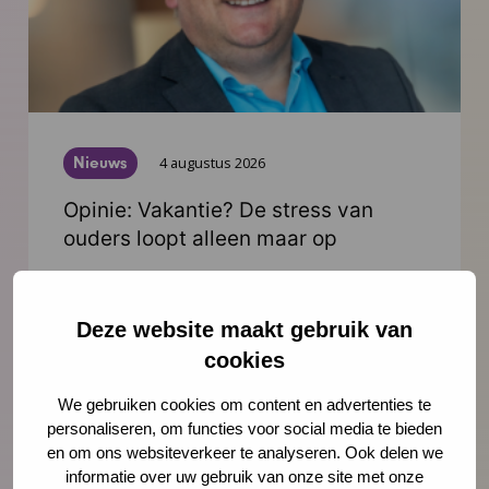
Nieuws
4 augustus 2026
Opinie: Vakantie? De stress van
ouders loopt alleen maar op
Juist op het moment dat ouders snakken
naar rust, staan ze er alleen voor. Schiet
Deze website maakt gebruik van
hen te hulp, noteert Igor Ivakic, directeur-
cookies
bestuurder van het Nederlands Centrum
We gebruiken cookies om content en advertenties te
Jeugdgezondheid.
personaliseren, om functies voor social media te bieden
en om ons websiteverkeer te analyseren. Ook delen we
Lees meer
informatie over uw gebruik van onze site met onze