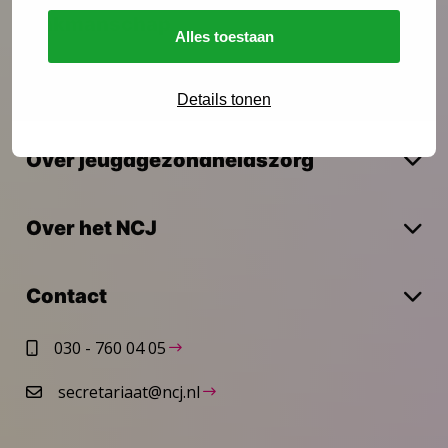
Vakmanschap
Alles toestaan
Actueel
Details tonen
Over jeugdgezondheidszorg
Over het NCJ
Contact
030 - 760 04 05
secretariaat@ncj.nl