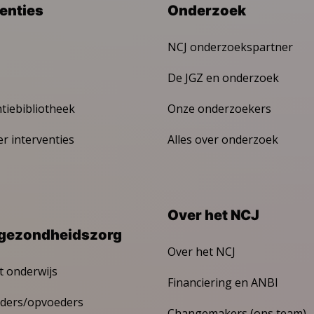
venties
Onderzoek
NCJ onderzoekspartner
De JGZ en onderzoek
ntiebibliotheek
Onze onderzoekers
er interventies
Alles over onderzoek
Over het NCJ
gezondheidszorg
Over het NCJ
t onderwijs
Financiering en ANBI
ders/opvoeders
Changemakers (ons team)