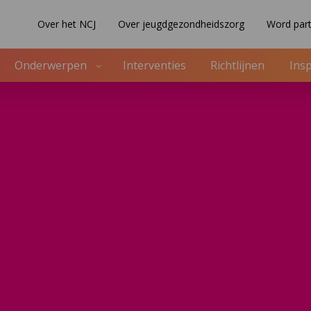
Over het NCJ
Over jeugdgezondheidszorg
Word part
Onderwerpen
Interventies
Richtlijnen
Insp
eint gezondheidsverschillen