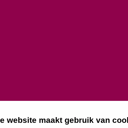
 stress in buurten
int
e website maakt gebruik van coo
heidsverschillen