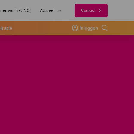
ner van het NCJ
Actueel
Contact
iratie
Inloggen
Zoeken