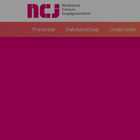
Externe link
Preventie
Vakmanschap
Onderzoek
NCJ
Inspiratie
Minder stress in buurten verkl