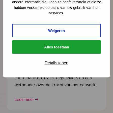
andere informatie die u aan ze heeft verstrekt of die ze
hebben verzameld op basis van uw gebruik van hun
services.
Nieuws
6 juli 2026
Weigeren
Documentaire Integrale Vroeghulp
‘Je voelt dat er iets niet klopt’
Alles toestaan
In deze mini-documentaire volgen we drie
Details tonen
gezinnen die geholpen zijn door Integrale
Vroeghulp. En gingen we in gesprek met
coördinatoren, trajectbegeleiders en een
wethouder over de kracht van het netwerk.
Lees meer