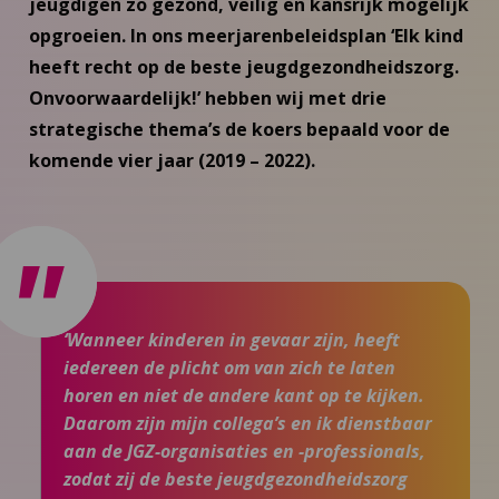
jeugdigen zo gezond, veilig en kansrijk mogelijk
opgroeien. In ons meerjarenbeleidsplan ‘Elk kind
heeft recht op de beste jeugdgezondheidszorg.
Onvoorwaardelijk!’ hebben wij met drie
strategische thema’s de koers bepaald voor de
komende vier jaar (2019 – 2022).
‘Wanneer kinderen in gevaar zijn, heeft
iedereen de plicht om van zich te laten
horen en niet de andere kant op te kijken.
Daarom zijn mijn collega’s en ik dienstbaar
aan de JGZ-organisaties en -professionals,
zodat zij de beste jeugdgezondheidszorg