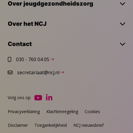
Over jeugdgezondheidszorg
Over het NCJ
Contact
030 - 760 04 05
secretariaat@ncj.nl
Volg ons op
Ga
Ga
naar
naar
Privacyverklaring
Klachtenregeling
Cookies
YouTube
LinkedIn
Disclaimer
Toegankelijkheid
NCJ nieuwsbrief