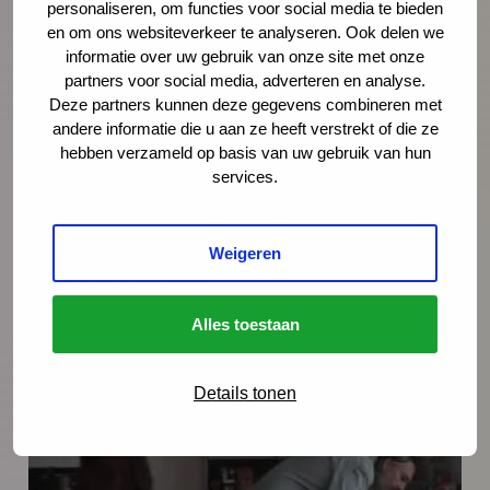
personaliseren, om functies voor social media te bieden
2026: 8 nieuwe en herziene
en om ons websiteverkeer te analyseren. Ook delen we
richtlijnen gepubliceerd
informatie over uw gebruik van onze site met onze
partners voor social media, adverteren en analyse.
Na de publicatie van de herziene JGZ-
Deze partners kunnen deze gegevens combineren met
richtlijn Kindermishandeling en de nieuwe
andere informatie die u aan ze heeft verstrekt of die ze
hebben verzameld op basis van uw gebruik van hun
JGZ-richtlijn Mondzorg in juli 2025 zijn nog
services.
zes JGZ-richtlijnen verschenen. In dit bericht
zetten we ze op een rij en blikken we
vooruit op de publicaties die tot medio 2027
Weigeren
worden verwacht.
Alles toestaan
Lees meer
Details tonen