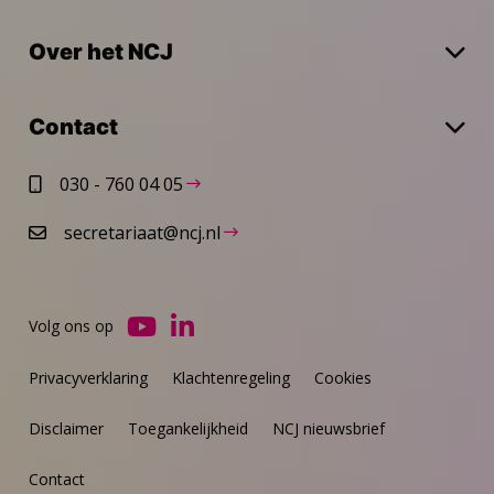
Over het NCJ
Contact
030 - 760 04 05
secretariaat@ncj.nl
Volg ons op
Ga
Ga
naar
naar
Privacyverklaring
Klachtenregeling
Cookies
YouTube
LinkedIn
Disclaimer
Toegankelijkheid
NCJ nieuwsbrief
Contact