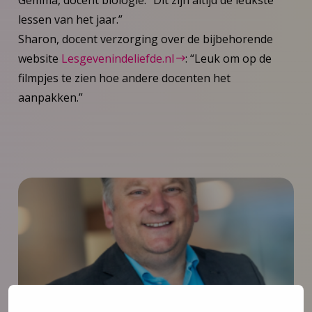
lessen van het jaar.”
Sharon, docent verzorging over de bijbehorende
website
Lesgevenindeliefde.nl
: “Leuk om op de
filmpjes te zien hoe andere docenten het
aanpakken.”