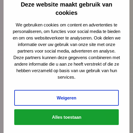
Deze website maakt gebruik van
Nieuws
4 augustus 2026
cookies
Opinie: Vakantie? De stress van
We gebruiken cookies om content en advertenties te
ouders loopt alleen maar op
personaliseren, om functies voor social media te bieden
en om ons websiteverkeer te analyseren. Ook delen we
Juist op het moment dat ouders snakken
informatie over uw gebruik van onze site met onze
naar rust, staan ze er alleen voor. Schiet
partners voor social media, adverteren en analyse.
hen te hulp, noteert Igor Ivakic, directeur-
Deze partners kunnen deze gegevens combineren met
andere informatie die u aan ze heeft verstrekt of die ze
bestuurder van het Nederlands Centrum
hebben verzameld op basis van uw gebruik van hun
Jeugdgezondheid.
services.
Lees meer
Weigeren
Alles toestaan