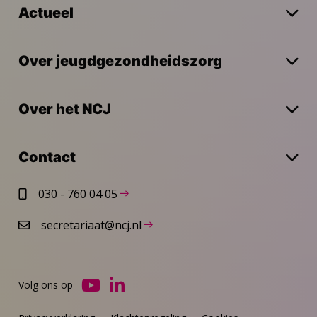
Actueel
Over jeugdgezondheidszorg
Over het NCJ
Contact
030 - 760 04 05
secretariaat@ncj.nl
Volg ons op
Ga
Ga
naar
naar