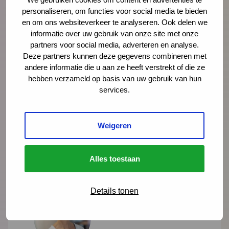
In deze mini-documentaire volgen we drie
personaliseren, om functies voor social media te bieden
en om ons websiteverkeer te analyseren. Ook delen we
gezinnen die geholpen zijn door Integrale
informatie over uw gebruik van onze site met onze
Vroeghulp. En gingen we in gesprek met
partners voor social media, adverteren en analyse.
coördinatoren, trajectbegeleiders en een
Deze partners kunnen deze gegevens combineren met
andere informatie die u aan ze heeft verstrekt of die ze
wethouder over de kracht van het netwerk.
hebben verzameld op basis van uw gebruik van hun
services.
Lees meer
Weigeren
Alles toestaan
Details tonen