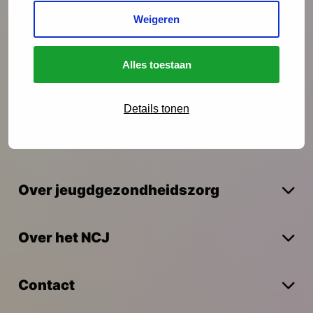
Weigeren
Onderzoek
Alles toestaan
Vakmanschap
Details tonen
Actueel
Over jeugdgezondheidszorg
Over het NCJ
Contact