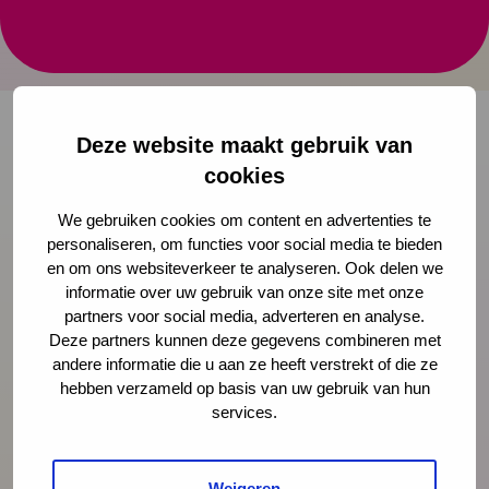
Het verhaal vanuit de landelijke coalitie
Actieprogramma Kansrijke Start.
Deze website maakt gebruik van
cookies
Onze nieuwsbrief ontvangen?
We gebruiken cookies om content en advertenties te
Schrijf je in
personaliseren, om functies voor social media te bieden
en om ons websiteverkeer te analyseren. Ook delen we
informatie over uw gebruik van onze site met onze
partners voor social media, adverteren en analyse.
Deze partners kunnen deze gegevens combineren met
Preventie
andere informatie die u aan ze heeft verstrekt of die ze
hebben verzameld op basis van uw gebruik van hun
services.
Interventies
Weigeren