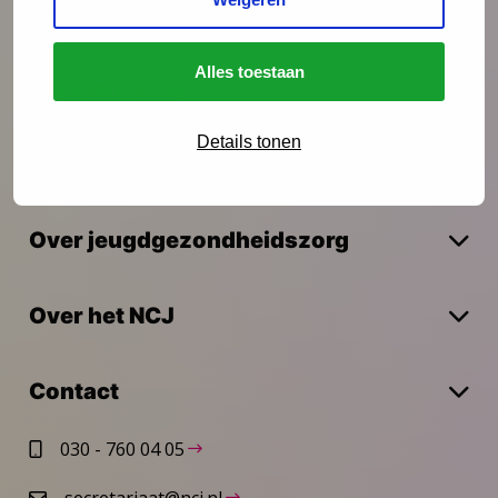
Onderzoek
Alles toestaan
Vakmanschap
Details tonen
Actueel
Over jeugdgezondheidszorg
Over het NCJ
Contact
030 - 760 04 05
secretariaat@ncj.nl