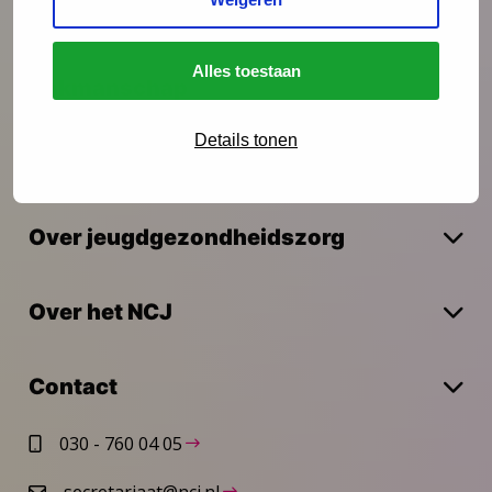
Onderzoek
Alles toestaan
Vakmanschap
Details tonen
Actueel
Over jeugdgezondheidszorg
Over het NCJ
Contact
030 - 760 04 05
secretariaat@ncj.nl