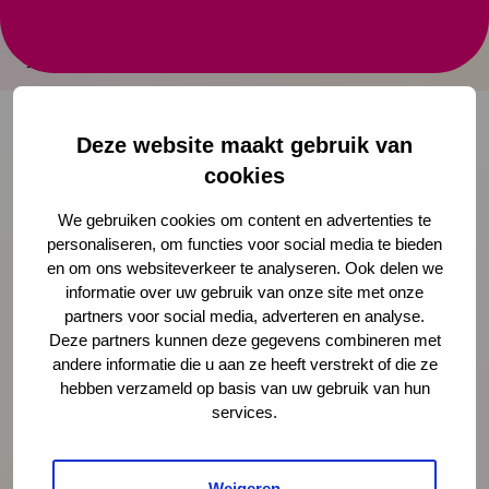
JouwGGD.nl is de jongerenwebsite van GGD’en en
JGZ-organisaties in Nederland.
Deze website maakt gebruik van
cookies
Onze nieuwsbrief ontvangen?
We gebruiken cookies om content en advertenties te
Schrijf je in
personaliseren, om functies voor social media te bieden
en om ons websiteverkeer te analyseren. Ook delen we
informatie over uw gebruik van onze site met onze
partners voor social media, adverteren en analyse.
Deze partners kunnen deze gegevens combineren met
Preventie
andere informatie die u aan ze heeft verstrekt of die ze
hebben verzameld op basis van uw gebruik van hun
services.
Interventies
Weigeren