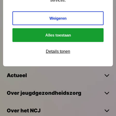
services.
Preventie
Weigeren
Interventies
Alles toestaan
Onderzoek
Details tonen
Vakmanschap
Actueel
Over jeugdgezondheidszorg
Over het NCJ