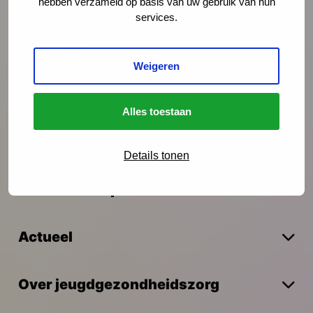
hebben verzameld op basis van uw gebruik van hun
services.
Preventie
Weigeren
Interventies
Alles toestaan
Onderzoek
Details tonen
Vakmanschap
Actueel
Over jeugdgezondheidszorg