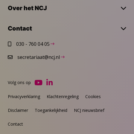
Over het NCJ
Contact
030 - 760 04 05
secretariaat@ncj.nl
Volg ons op
Ga
Ga
naar
naar
Privacyverklaring
Klachtenregeling
Cookies
YouTube
LinkedIn
Disclaimer
Toegankelijkheid
NCJ nieuwsbrief
Contact