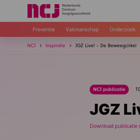
Preventie
Vakmanschap
Onderzoek
NCJ
Inspiratie
JGZ Live! – De Beweegcirkel
1
NCJ publicatie
JGZ Li
Download publicatie