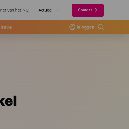
ner van het NCJ
Actueel
Contact
iratie
Inloggen
Zoeken
kel