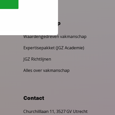
Vakmanschap
Waardengedreven vakmanschap
Expertisepakket (JGZ Academie)
JGZ Richtlijnen
Alles over vakmanschap
Contact
Churchilllaan 11, 3527 GV Utrecht