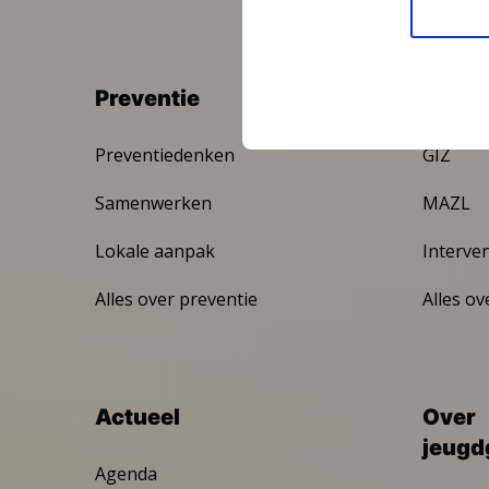
Preventie
Inter
Preventiedenken
GIZ
Samenwerken
MAZL
Lokale aanpak
Interve
Alles over preventie
Alles ov
Actueel
Over
jeugd
Agenda