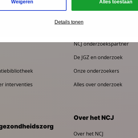
Weigeren
Alles toestaan
Details tonen
venties
Onderzoek
NCJ onderzoekspartner
De JGZ en onderzoek
ntiebibliotheek
Onze onderzoekers
er interventies
Alles over onderzoek
Over het NCJ
gezondheidszorg
Over het NCJ