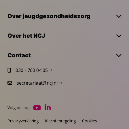
Over jeugdgezondheidszorg
Over het NCJ
Contact
030 - 760 04 05
secretariaat@ncj.nl
Volg ons op
Ga
Ga
naar
naar
Privacyverklaring
Klachtenregeling
Cookies
YouTube
LinkedIn