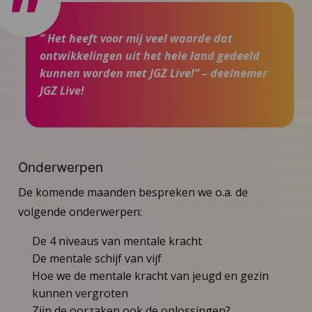
” Het heeft voor mij veel waarde dat
ontwikkelingen uit het hele land gedeeld
kunnen worden met JGZ Live!” – deelnemer
JGZ Live!
Onderwerpen
De komende maanden bespreken we o.a. de
volgende onderwerpen:
De 4 niveaus van mentale kracht
De mentale schijf van vijf
Hoe we de mentale kracht van jeugd en gezin
kunnen vergroten
Zijn de oorzaken ook de oplossingen?