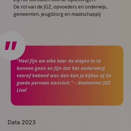
De rol van de JGZ, opvoeders en onderwijs,
gemeenten, jeugdzorg en maatschappij
“Heel fijn om elke keer de diepte in te
kunnen gaan en fijn dat het onderwerp
vooraf bekend was dan kan je kijken of de
goede persoon aansluit.” – deelnemer JGZ
Live!
Data 2023