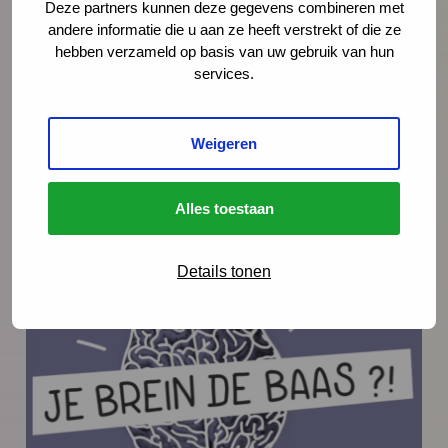
gezinnen mentaal krachtiger maken? Het
Deze partners kunnen deze gegevens combineren met
boek De mentale vooruitgang van gezinnen
andere informatie die u aan ze heeft verstrekt of die ze
hebben verzameld op basis van uw gebruik van hun
geeft antwoord op deze belangrijke vragen.
services.
Belangrijk, omdat gezinnen via de kinderen
de toekomst van ons land bepalen.
Weigeren
Lees meer
Alles toestaan
Details tonen