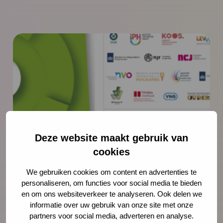
Deze website maakt gebruik van
Externe link
cookies
Boek: mentale vooruitgang van
We gebruiken cookies om content en advertenties te
gezinnen
personaliseren, om functies voor social media te bieden
en om ons websiteverkeer te analyseren. Ook delen we
Hoe kunnen we kinderen het beste tot volle
informatie over uw gebruik van onze site met onze
bloei laten komen? Hoe kunnen we
partners voor social media, adverteren en analyse.