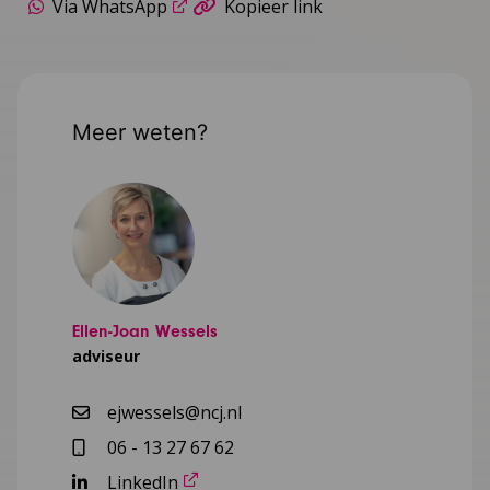
Via WhatsApp
Kopieer link
Meer weten?
Ellen-Joan Wessels
adviseur
ejwessels@ncj.nl
06 - 13 27 67 62
LinkedIn