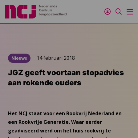
Inloggen
Zoeken
M
14 februari 2018
Nieuws
JGZ geeft voortaan stopadvies
aan rokende ouders
Het NCJ staat voor een Rookvrij Nederland en
een Rookvrije Generatie. Waar eerder
geadviseerd werd om het huis rookvrij te