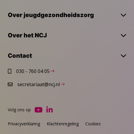
Over jeugdgezondheidszorg
Over het NCJ
Contact
030 - 760 04 05
secretariaat@ncj.nl
Volg ons op
Ga
Ga
naar
naar
Privacyverklaring
Klachtenregeling
Cookies
YouTube
LinkedIn