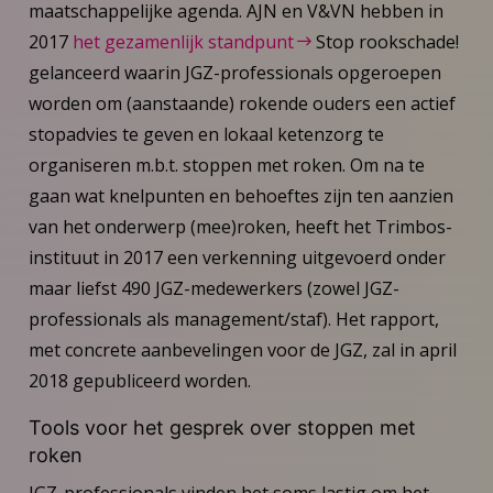
maatschappelijke agenda. AJN en V&VN hebben in
2017
het gezamenlijk standpunt
Stop rookschade!
gelanceerd waarin JGZ-professionals opgeroepen
worden om (aanstaande) rokende ouders een actief
stopadvies te geven en lokaal ketenzorg te
organiseren m.b.t. stoppen met roken. Om na te
gaan wat knelpunten en behoeftes zijn ten aanzien
van het onderwerp (mee)roken, heeft het Trimbos-
instituut in 2017 een verkenning uitgevoerd onder
maar liefst 490 JGZ-medewerkers (zowel JGZ-
professionals als management/staf). Het rapport,
met concrete aanbevelingen voor de JGZ, zal in april
2018 gepubliceerd worden.
Tools voor het gesprek over stoppen met
roken
JGZ-professionals vinden het soms lastig om het