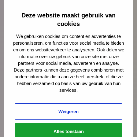
Gezondheid is één van de vier pijlers van de
JGZ Preventieagenda.
Blijf op de hoogte en
Deze website maakt gebruik van
meld je aan voor de nieuwsbrief Preventieagenda
cookies
Bekijk ook:
We gebruiken cookies om content en advertenties te
Meer nieuws over Rookvrije Start en een
personaliseren, om functies voor social media te bieden
Rookvrije Generatie
en om ons websiteverkeer te analyseren. Ook delen we
Het nieuwsbericht op de website van Trimbos
informatie over uw gebruik van onze site met onze
partners voor social media, adverteren en analyse.
De website van de taskforce Rookvrije Start
Deze partners kunnen deze gegevens combineren met
andere informatie die u aan ze heeft verstrekt of die ze
hebben verzameld op basis van uw gebruik van hun
services.
Weigeren
Alles toestaan