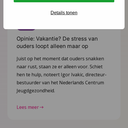
Details tonen
Nieuws
4 augustus 2026
Opinie: Vakantie? De stress van
ouders loopt alleen maar op
Juist op het moment dat ouders snakken
naar rust, staan ze er alleen voor. Schiet
hen te hulp, noteert Igor Ivakic, directeur-
bestuurder van het Nederlands Centrum
Jeugdgezondheid.
Lees meer