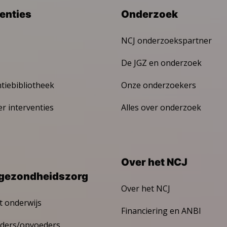
venties
Onderzoek
NCJ onderzoekspartner
De JGZ en onderzoek
ntiebibliotheek
Onze onderzoekers
er interventies
Alles over onderzoek
Over het NCJ
gezondheidszorg
Over het NCJ
t onderwijs
Financiering en ANBI
ders/opvoeders