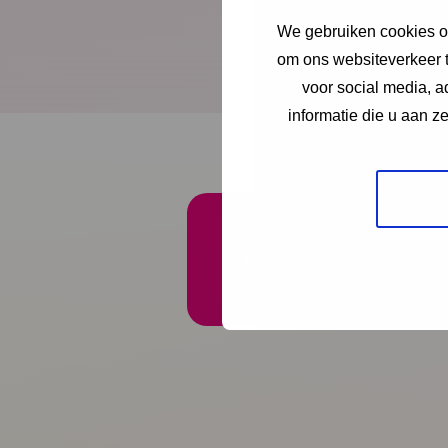
We gebruiken cookies om
Interview met Tim ‘S
om ons websiteverkeer t
Download publicatie
voor social media, 
informatie die u aan z
Onze nieuwsbrief ontva