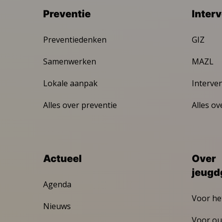
Preventie
Inter
Preventiedenken
GIZ
Samenwerken
MAZL
Lokale aanpak
Interve
Alles over preventie
Alles ov
Actueel
Over
jeugd
Agenda
Voor he
Nieuws
Voor ou