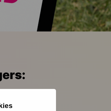
gers:
kies