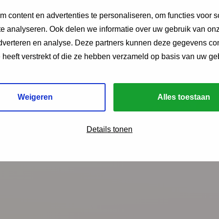
 content en advertenties te personaliseren, om functies voor s
 Jongers in De Omwenteling 2022 over armoede.
e analyseren. Ook delen we informatie over uw gebruik van onz
adverteren en analyse. Deze partners kunnen deze gegevens c
e heeft verstrekt of die ze hebben verzameld op basis van uw ge
Weigeren
Alles toestaan
ngen?
Details tonen