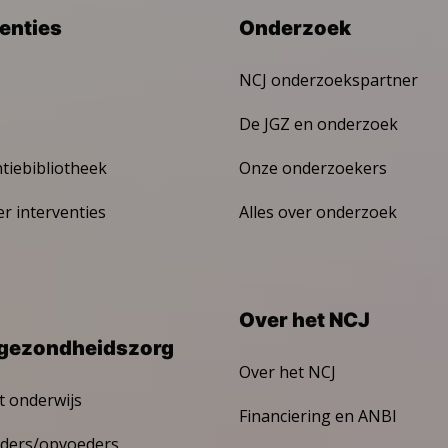
venties
Onderzoek
NCJ onderzoekspartner
De JGZ en onderzoek
ntiebibliotheek
Onze onderzoekers
er interventies
Alles over onderzoek
Over het NCJ
gezondheidszorg
Over het NCJ
t onderwijs
Financiering en ANBI
ders/opvoeders