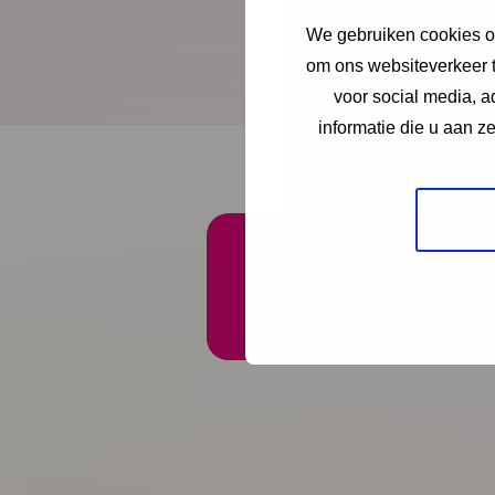
We gebruiken cookies om
Interview met Mark L
om ons websiteverkeer t
Download publicatie
voor social media, 
informatie die u aan z
Onze nieuwsbrief ontva