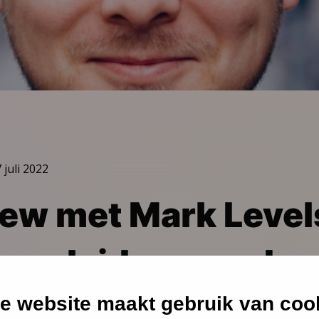
 juli 2022
iew met Mark Level
r opleiden voor ba
n”
e website maakt gebruik van coo