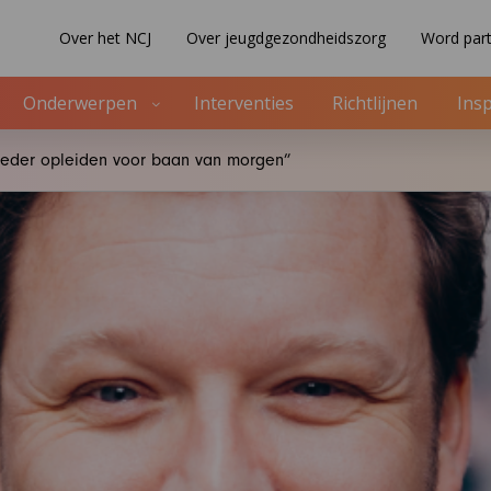
Over het NCJ
Over jeugdgezondheidszorg
Word part
Onderwerpen
Interventies
Richtlijnen
Insp
Breder opleiden voor baan van morgen”