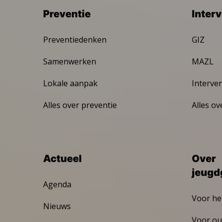
Preventie
Inter
Preventiedenken
GIZ
Samenwerken
MAZL
Lokale aanpak
Interve
Alles over preventie
Alles ov
Actueel
Over
jeugd
Agenda
Voor he
Nieuws
Voor ou