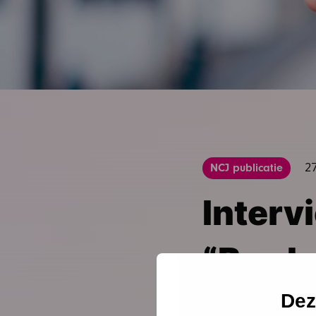
27
NCJ publicatie
Interv
“Brede
morge
Dez