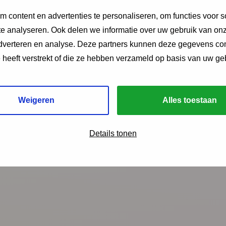
 content en advertenties te personaliseren, om functies voor s
evels in De Omwenteling 2021 over gezondheidsverschillen 
e analyseren. Ook delen we informatie over uw gebruik van onz
adverteren en analyse. Deze partners kunnen deze gegevens c
e heeft verstrekt of die ze hebben verzameld op basis van uw ge
Weigeren
Alles toestaan
ngen?
Details tonen