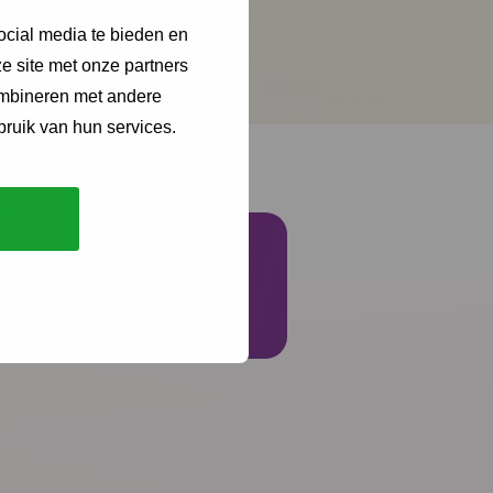
ocial media te bieden en
en de arbeidsmarkt.
e site met onze partners
ombineren met andere
bruik van hun services.
Schrijf je in