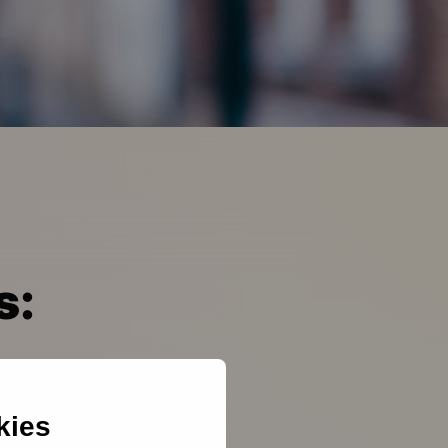
s:
an van
kies