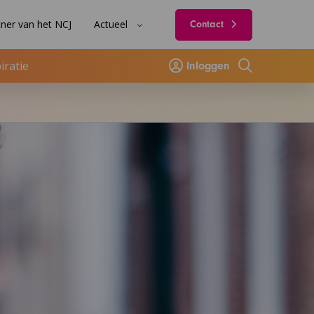
ner van het NCJ
Actueel
Contact
iratie
Inloggen
Zoeken