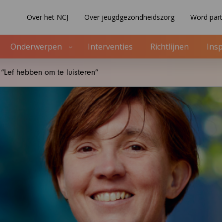
Over het NCJ
Over jeugdgezondheidszorg
Word part
Onderwerpen
Interventies
Richtlijnen
Insp
 “Lef hebben om te luisteren”