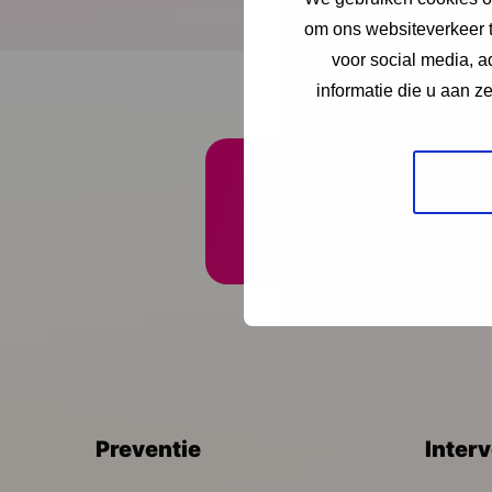
Download publicatie
om ons websiteverkeer t
voor social media, 
informatie die u aan z
Onze nieuwsbrief ontva
Preventie
Inter