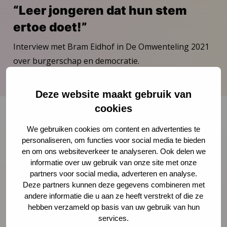
“Leer jongeren dat hun stem
ertoe doet!”
Interview met Bram Eidhof in De Omwenteling 2021
over burgerschap en democratie.
Download publicatie
Deze website maakt gebruik van
cookies
We gebruiken cookies om content en advertenties te
Onze nieuwsbrief ontvangen?
personaliseren, om functies voor social media te bieden
en om ons websiteverkeer te analyseren. Ook delen we
informatie over uw gebruik van onze site met onze
Schrijf je in
partners voor social media, adverteren en analyse.
Deze partners kunnen deze gegevens combineren met
andere informatie die u aan ze heeft verstrekt of die ze
hebben verzameld op basis van uw gebruik van hun
Preventie
services.