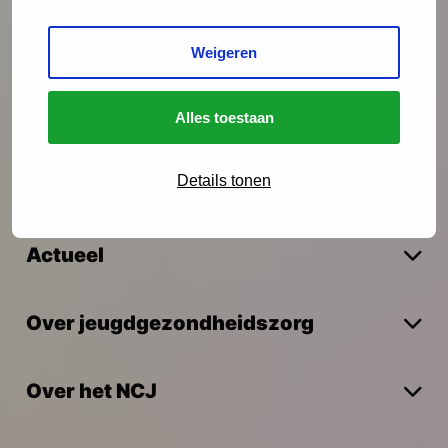
Interventies
Weigeren
Onderzoek
Alles toestaan
Details tonen
Vakmanschap
Actueel
Over jeugdgezondheidszorg
Over het NCJ