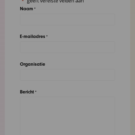
"
" geeft vereiste velden aan
*
Naam
*
E-mailadres
*
Organisatie
Bericht
*