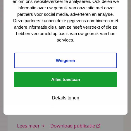
en om ons websiteverkeer te analyseren. Ook delen we
informatie over uw gebruik van onze site met onze
partners voor social media, adverteren en analyse.
NCJ publicatie
Deze partners kunnen deze gegevens combineren met
andere informatie die u aan ze heeft verstrekt of die ze
Interview met social designer en
hebben verzameld op basis van uw gebruik van hun
kunstenaar Tabo Goudswaard:
services.
‘Maakkracht is de motor tot
verandering’
Weigeren
We hebben een nieuw denken nodig. Een
denken dat de mens en de wereld in een
Alles toestaan
ander perspectief zet en ons hoofd, hart en
handen verbindt. ''Maakkracht gaat ons
Details tonen
daarbij helpen'', zegt kunstenaar en social
designer Tabo Goudswaard.
Lees meer
Download publicatie