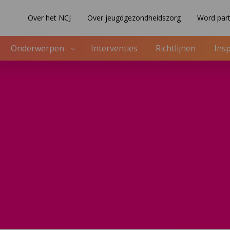
Over het NCJ
Over jeugdgezondheidszorg
Word part
Onderwerpen
Interventies
Richtlijnen
Insp
rg
ctieve kaart geboo
verzicht (landkaart) van CPZ van de verloskundig samenwer
 coalities Kansrijke Start.