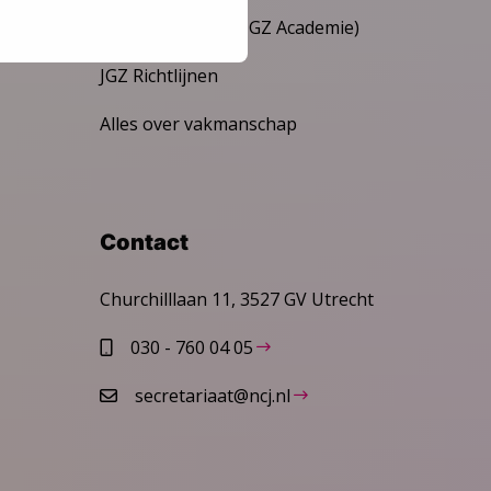
Expertisepakket (JGZ Academie)
JGZ Richtlijnen
Alles over vakmanschap
Contact
Churchilllaan 11, 3527 GV Utrecht
030 - 760 04 05
secretariaat@ncj.nl