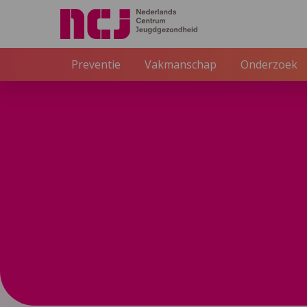
Externe link
Preventie
Vakmanschap
Onderzoek
NCJ
Inspiratie
Interactieve kaart geboortezo
4 augustus 2022
Intera
Bekijk het handige o
organisaties en lokale