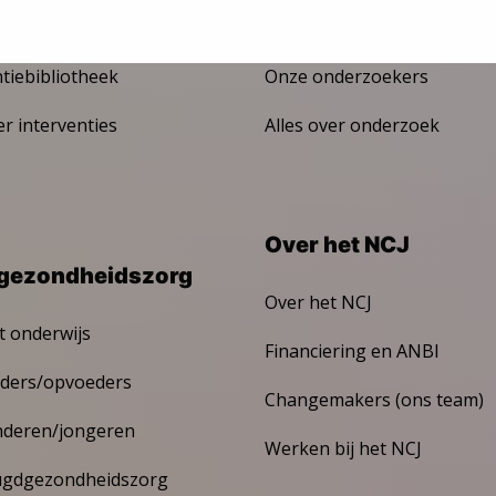
De JGZ en onderzoek
ntiebibliotheek
Onze onderzoekers
er interventies
Alles over onderzoek
Over het NCJ
gezondheidszorg
Over het NCJ
t onderwijs
Financiering en ANBI
ders/opvoeders
Changemakers (ons team)
nderen/jongeren
Werken bij het NCJ
ugdgezondheidszorg