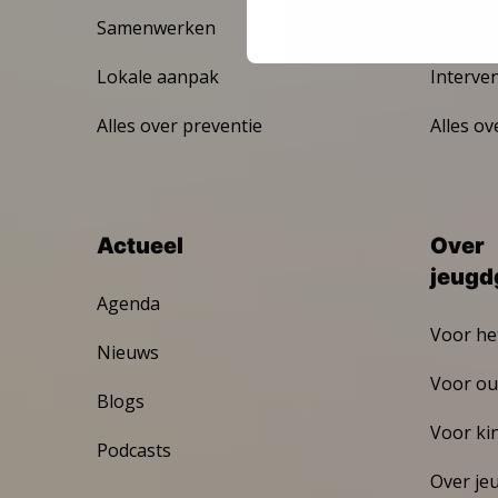
Samenwerken
MAZL
Lokale aanpak
Interve
Alles over preventie
Alles ov
Actueel
Over
jeugd
Agenda
Voor he
Nieuws
Voor ou
Blogs
Voor ki
Podcasts
Over je