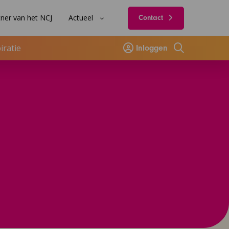
ner van het NCJ
Actueel
Contact
iratie
Inloggen
Zoeken
rtezorg
kingsverbanden, JGZ-