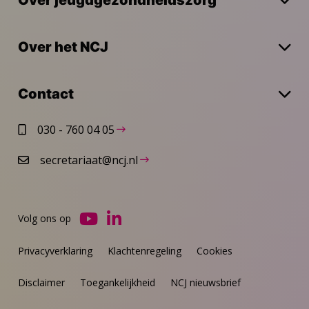
Over het NCJ
Contact
030 - 760 04 05
secretariaat@ncj.nl
Volg ons op
Ga
Ga
naar
naar
Privacyverklaring
Klachtenregeling
Cookies
YouTube
LinkedIn
Disclaimer
Toegankelijkheid
NCJ nieuwsbrief