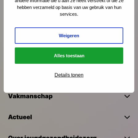
Schrijf je in
andere informatie die u aan ze heeft verstrekt of die ze
hebben verzameld op basis van uw gebruik van hun
services.
Preventie
Weigeren
Interventies
Alles toestaan
Onderzoek
Details tonen
Vakmanschap
Actueel
Over jeugdgezondheidszorg