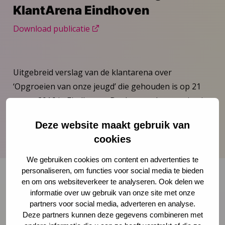
KlantArena Eindhoven
Download publicatie
Uitgebreid verslag van de klantarena over
‘Opgroeien van onze jeugd’ die gehouden is op 21
maart 2016 in Eindhoven. Deelnemende organisaties
waren GGD GHOR Nederland, GGD Brabant Zuid
Deze website maakt gebruik van
Oost, ZuidZorg en de Zorgboog.
cookies
We gebruiken cookies om content en advertenties te
personaliseren, om functies voor social media te bieden
en om ons websiteverkeer te analyseren. Ook delen we
informatie over uw gebruik van onze site met onze
Onze nieuwsbrief ontvangen?
partners voor social media, adverteren en analyse.
Deze partners kunnen deze gegevens combineren met