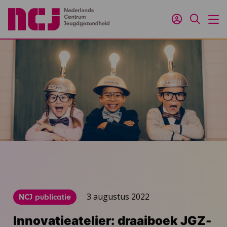
Inloggen
Zoeken
M
3 augustus 2022
NCJ publicatie
Innovatieatelier: draaiboek JGZ-