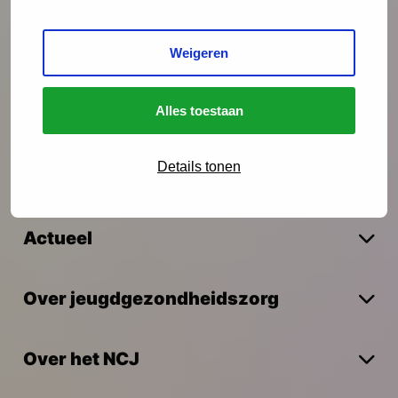
Weigeren
Interventies
Alles toestaan
Onderzoek
Details tonen
Vakmanschap
Actueel
Over jeugdgezondheidszorg
Over het NCJ