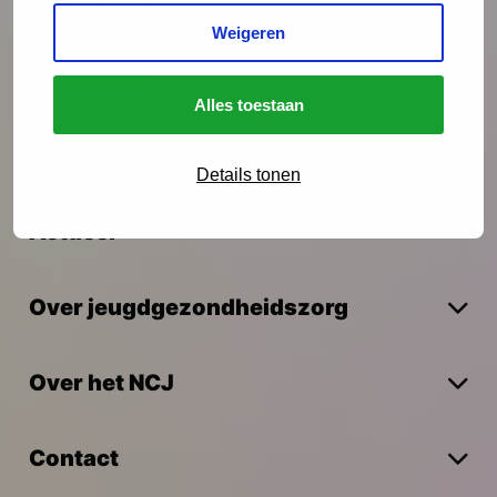
Interventies
Weigeren
Onderzoek
Alles toestaan
Vakmanschap
Details tonen
Actueel
Over jeugdgezondheidszorg
Over het NCJ
Contact