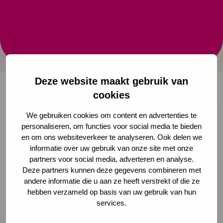
gezond beleid’
Bekijk in deze infographic van Alles is Gezondheid de
gezondheidswaarde van groen en hoe dit om te
zetten in beleid op basis van wetenschap en praktijk.
Deze website maakt gebruik van
cookies
Onze nieuwsbrief ontvangen?
We gebruiken cookies om content en advertenties te
personaliseren, om functies voor social media te bieden
en om ons websiteverkeer te analyseren. Ook delen we
Schrijf je in
informatie over uw gebruik van onze site met onze
partners voor social media, adverteren en analyse.
Deze partners kunnen deze gegevens combineren met
andere informatie die u aan ze heeft verstrekt of die ze
Preventie
hebben verzameld op basis van uw gebruik van hun
services.