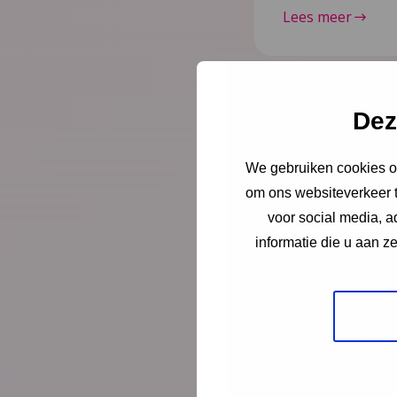
Lees meer
Dez
Nieuws
6 juli 
Document
We gebruiken cookies om
om ons websiteverkeer t
Vroeghulp
voor social media, 
niet klop
informatie die u aan z
In deze mini-doc
geholpen zijn do
gesprek met coör
wethouder over d