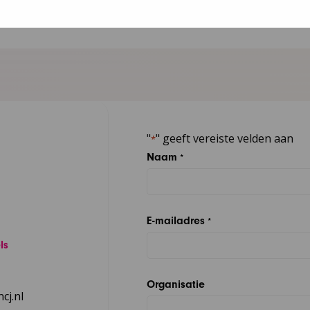
"
" geeft vereiste velden aan
*
Naam
*
E-mailadres
*
ls
Organisatie
cj.nl