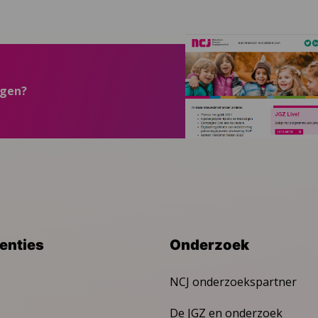
ngen?
venties
Onderzoek
NCJ onderzoekspartner
De JGZ en onderzoek