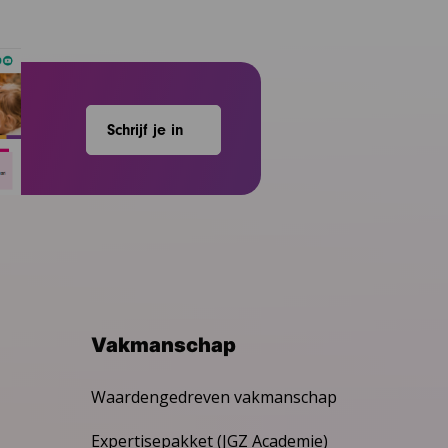
Schrijf je in
Vakmanschap
Waardengedreven vakmanschap
Expertisepakket (JGZ Academie)