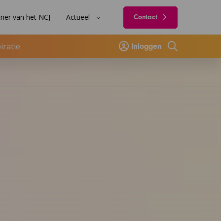
ner van het NCJ
Actueel
Contact
iratie
Inloggen
Zoeken