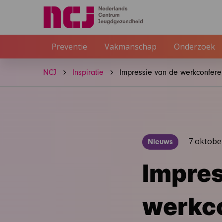
Preventie
Vakmanschap
Onderzoek
NCJ
Inspiratie
Impressie van de werkconfere
7 oktobe
Nieuws
Impres
werkco