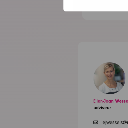
Lees meer
Ellen-Joan Wesse
adviseur
ejwessels@n