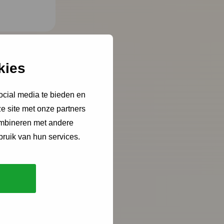
kies
ocial media te bieden en
e site met onze partners
ombineren met andere
bruik van hun services.