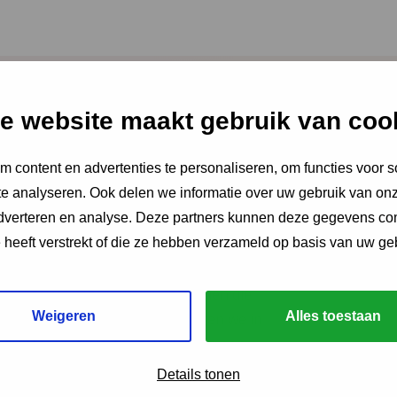
e website maakt gebruik van coo
2026
aire Integrale
 content en advertenties te personaliseren, om functies voor s
e analyseren. Ook delen we informatie over uw gebruik van onz
 ‘Je voelt dat er iets
adverteren en analyse. Deze partners kunnen deze gegevens c
t’
e heeft verstrekt of die ze hebben verzameld op basis van uw ge
umentaire volgen we drie gezinnen die
Weigeren
Alles toestaan
or Integrale Vroeghulp. En gingen we in
dinatoren, trajectbegeleiders en een
e kracht van het netwerk.
Details tonen