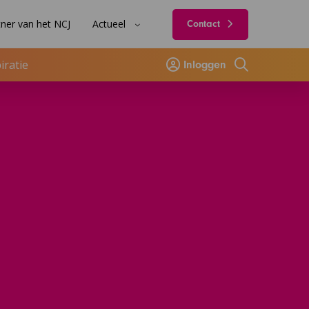
ner van het NCJ
Actueel
Contact
iratie
Inloggen
Zoeken