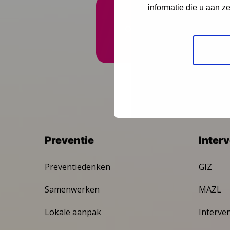
informatie die u aan z
Onze nieuwsbrief ontva
Preventie
Inter
Preventiedenken
GIZ
Samenwerken
MAZL
Lokale aanpak
Interve