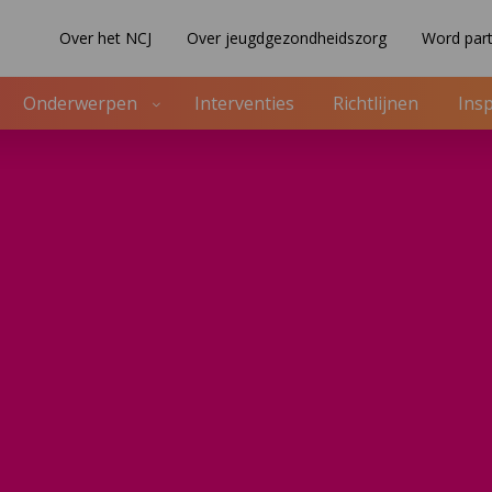
Over het NCJ
Over jeugdgezondheidszorg
Word part
Onderwerpen
Interventies
Richtlijnen
Insp