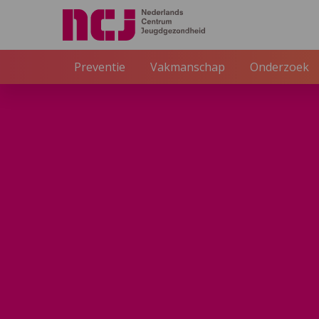
Externe link
Preventie
Vakmanschap
Onderzoek
NCJ
Inspiratie
Hechting op ovoeden.nl