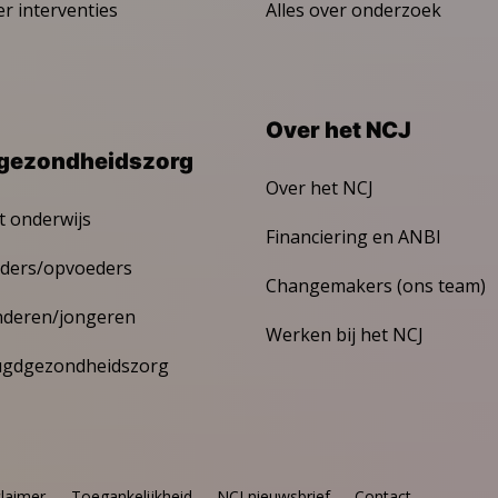
er interventies
Alles over onderzoek
Over het NCJ
gezondheidszorg
Over het NCJ
t onderwijs
Financiering en ANBI
ders/opvoeders
Changemakers (ons team)
nderen/jongeren
Werken bij het NCJ
ugdgezondheidszorg
claimer
Toegankelijkheid
NCJ nieuwsbrief
Contact