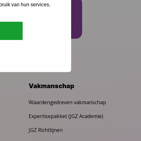
bruik van hun services.
Schrijf je in
Vakmanschap
Waardengedreven vakmanschap
Expertisepakket (JGZ Academie)
JGZ Richtlijnen