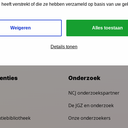
e heeft verstrekt of die ze hebben verzameld op basis van uw ge
ngen?
Weigeren
Alles toestaan
Details tonen
venties
Onderzoek
NCJ onderzoekspartner
De JGZ en onderzoek
ntiebibliotheek
Onze onderzoekers