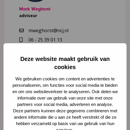
Mark Weghorst
adviseur
mweghorst@ncj.nl
06 - 25 39 01 13
LinkedIn
Deze website maakt gebruik van
Lees meer over Mark Weghorst
cookies
We gebruiken cookies om content en advertenties te
personaliseren, om functies voor social media te bieden
en om ons websiteverkeer te analyseren. Ook delen we
"
" geeft vereiste velden aan
*
informatie over uw gebruik van onze site met onze
Naam
partners voor social media, adverteren en analyse.
*
Deze partners kunnen deze gegevens combineren met
andere informatie die u aan ze heeft verstrekt of die ze
hebben verzameld op basis van uw gebruik van hun
services.