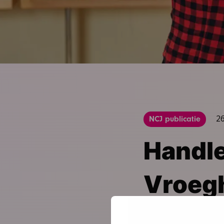
26
NCJ publicatie
Handle
Vroeg
Download publicatie