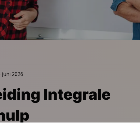
 juni 2026
iding Integrale
hulp