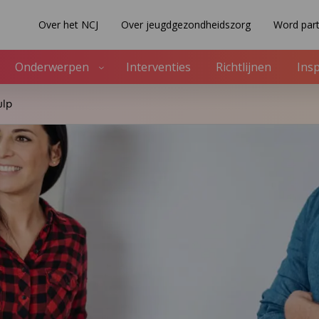
Over het NCJ
Over jeugdgezondheidszorg
Word part
Onderwerpen
Interventies
Richtlijnen
Insp
ulp