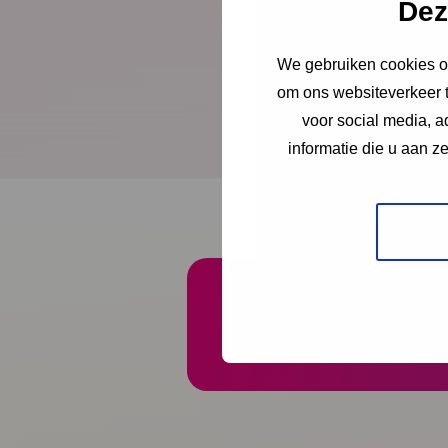
Dez
We gebruiken cookies om
Dit handboek biedt e
om ons websiteverkeer t
stappenplan voor imp
voor social media, 
informatie die u aan z
Onze nieuwsbrief ontva