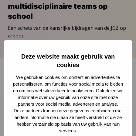
multidisciplinaire teams op
school
Een schets van de kansrijke bijdragen van de JGZ op
school.
Download publicatie
Deze website maakt gebruik van
cookies
We gebruiken cookies om content en advertenties te
Onze nieuwsbrief ontvangen?
personaliseren, om functies voor social media te bieden
en om ons websiteverkeer te analyseren. Ook delen we
informatie over uw gebruik van onze site met onze
Schrijf je in
partners voor social media, adverteren en analyse.
Deze partners kunnen deze gegevens combineren met
andere informatie die u aan ze heeft verstrekt of die ze
hebben verzameld op basis van uw gebruik van hun
Preventie
services.