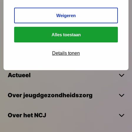
Interventies
Weigeren
Onderzoek
Alles toestaan
Details tonen
Vakmanschap
Actueel
Over jeugdgezondheidszorg
Over het NCJ