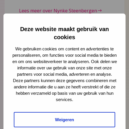
Lees meer over Nynke Steenbergen
Deze website maakt gebruik van
cookies
"
" geeft vereiste velden aan
*
We gebruiken cookies om content en advertenties te
Naam
*
personaliseren, om functies voor social media te bieden
en om ons websiteverkeer te analyseren. Ook delen we
informatie over uw gebruik van onze site met onze
partners voor social media, adverteren en analyse.
E-mailadres
*
Deze partners kunnen deze gegevens combineren met
andere informatie die u aan ze heeft verstrekt of die ze
hebben verzameld op basis van uw gebruik van hun
services.
Organisatie
Weigeren
Bericht
*